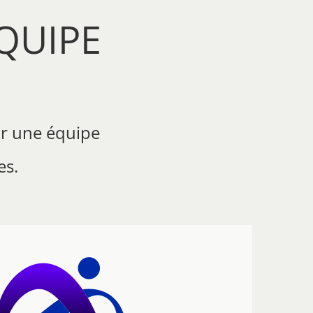
QUIPE
ar une équipe
es.