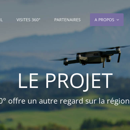
IL
VISITES 360°
PARTENAIRES
A PROPOS
LE PROJET
360° offre un autre regard sur la rég