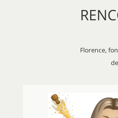
RENC
Florence, fo
de